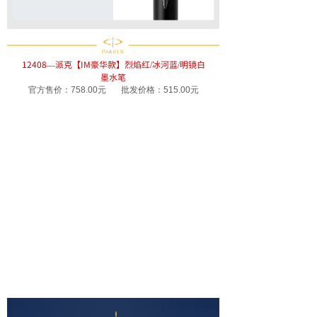
12408—派克【IM豪华款】烈焰红/冰河蓝/明镜白
墨水笔
官方售价：758.00元 批发价格：515.00元