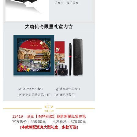
12419—派克【IM特别款】魅影黑耀红宝珠笔
官方售价：558.00元 批发价格：378.00元
（本款标配派克大型礼盒，多款可选）