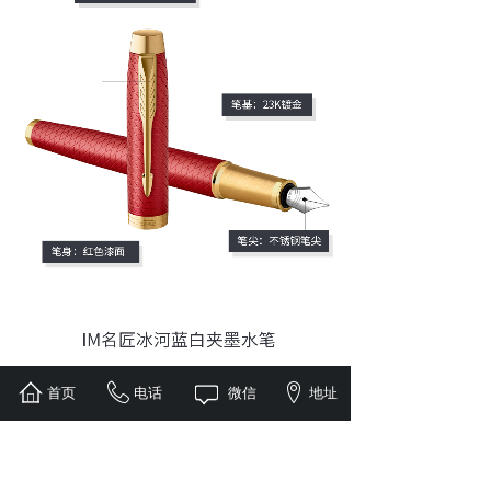
首页
电话
微信
地址