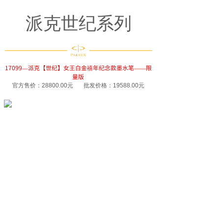
派克世纪系列
17099—派克【世纪】女王白金禧年纪念款墨水笔——限
量版
官方售价：28800.00元 批发价格：19588.00元